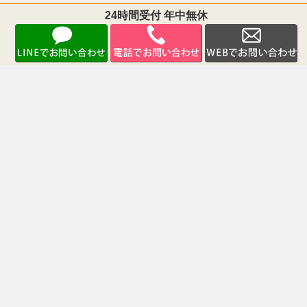
24時間受付 年中無休
福岡県北九州市小倉北区浅野2−12−21 ＳＳビル8階
TEL：093-513-6161 FAX：093-513-6162
弁護士法人デイライト法律事務所が運営している
各サイトはこちら
TOPへ戻る
Copyright © 北九州で離婚に強い弁護士に相談【小倉駅徒歩 1 分】デイライト法律事務所 All