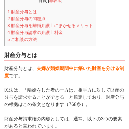
目次
[
非表示
]
1
財産分与とは
2
財産分与の問題点
3
財産分与を離婚弁護士にまかせるメリット
4
財産分与請求の弁護士料金
5
ご相談の方法
財産分与とは
財産分与とは、
夫婦が婚姻期間中に築いた財産を分ける制
度
です。
民法は、「離婚をした者の一方は、相手方に対して財産の
分与を請求することができる」と規定しており、財産分与
の根拠はこの条文となります（768条）。
財産分与請求権の内容としては、通常、以下の3つの要素
があると言われています。