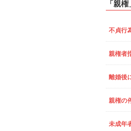
「親権
不貞行
親権者
離婚後
親権の
未成年