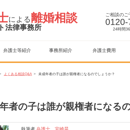
士
離婚相談
ご相談のご
による
0120-
ト法律事務所
24時間3
弁護士等紹介
事務所紹介
弁護士費用
よくある相談Q&A
未成年者の子は誰が親権者になるのでしょうか？
年者の子は誰が親権者になる
執筆者
弁護士 宮崎晃