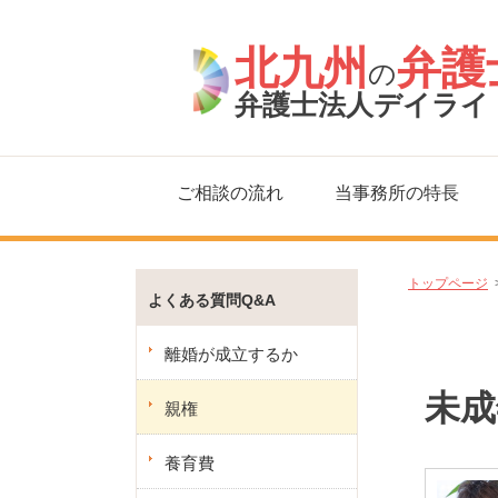
北九州
弁護
の
弁護士法人デイライ
ご相談の流れ
当事務所の特長
トップページ
よくある質問Q&A
離婚が成立するか
未成
親権
養育費