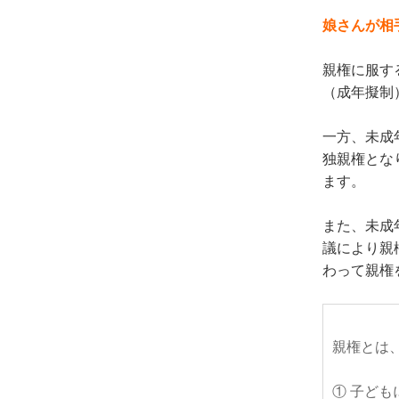
娘さんが相
親権に服す
（成年擬制
一方、未成
独親権とな
ます。
また、未成
議により親
わって親権
親権とは
① 子ど