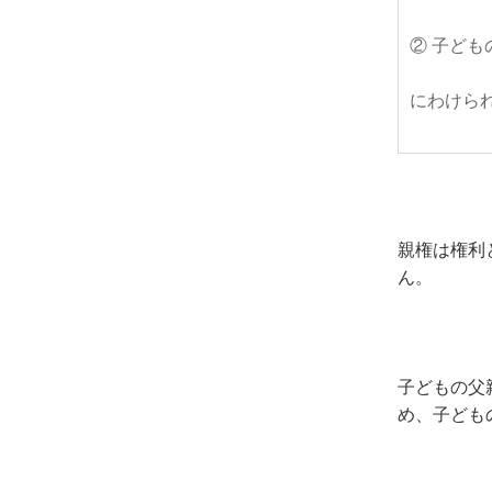
② 子ど
にわけら
親権は権利
ん。
子どもの父
め、子ども