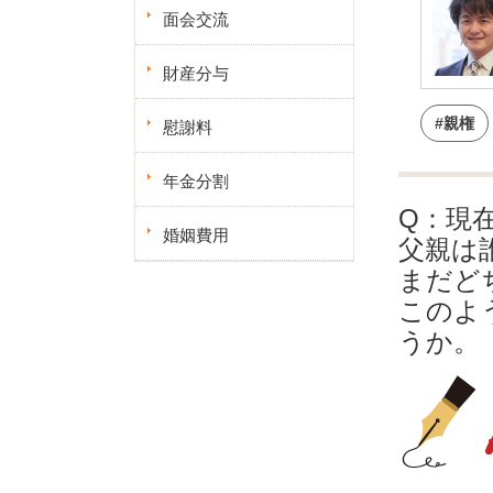
面会交流
財産分与
#親権
慰謝料
年金分割
Q：現
婚姻費用
父親は
まだど
このよ
うか。