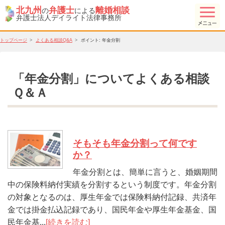
北九州
弁護士
離婚相談
の
による
弁護士法人デイライト法律事務所
トップページ
よくある相談Q&A
ポイント:
年金分割
「年金分割」についてよくある相談
Ｑ＆Ａ
そもそも年金分割って何です
か？
年金分割とは、簡単に言うと、婚姻期間
中の保険料納付実績を分割するという制度です。年金分割
の対象となるのは、厚生年金では保険料納付記録、共済年
金では掛金払込記録であり、国民年金や厚生年金基金、国
民年金基...
[続きを読む]